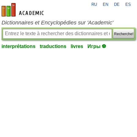
RU
EN
DE
ES
fr-academic.com
Dictionnaires et Encyclopédies sur 'Academic'
Recherche!
interprétations
traductions
livres
Игры ⚽