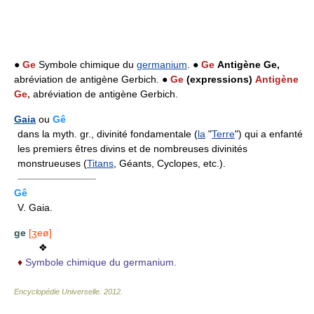
●
Ge
Symbole chimique du
germanium
. ●
Ge
Antigène Ge,
abréviation de antigène Gerbich. ●
Ge
(expressions)
Antigène
Ge,
abréviation de antigène Gerbich.
Gaia
ou
Gê
dans la myth. gr., divinité fondamentale (
la
"
Terre
") qui a enfanté
les premiers êtres divins et de nombreuses divinités
monstrueuses (
Titans
, Géants, Cyclopes, etc.).
————————
Gê
V. Gaia.
ge
[ʒeø]
❖
♦
Symbole chimique du germanium.
Encyclopédie Universelle
.
2012
.